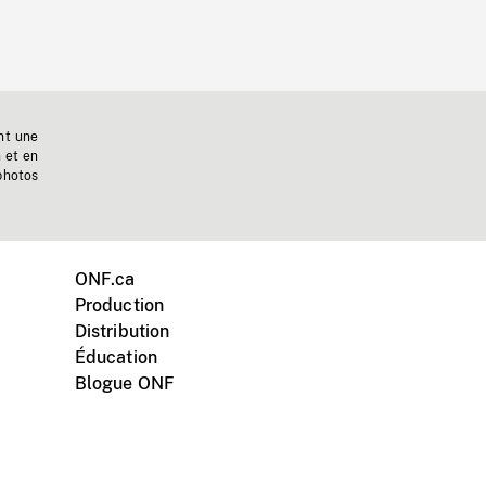
nt une
n et en
photos
ONF.ca
Production
Distribution
Éducation
Blogue ONF