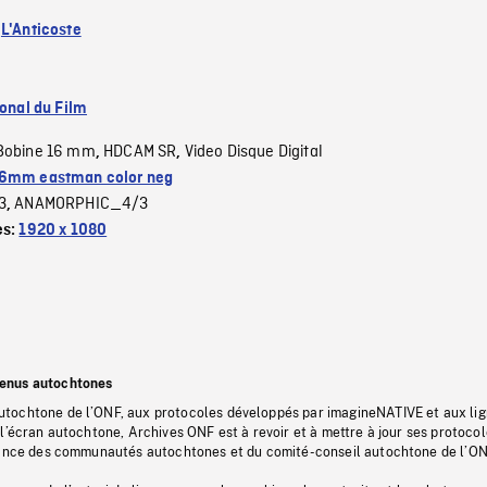
:
L'Anticoste
ional du Film
Bobine 16 mm
HDCAM SR
Video Disque Digital
,
,
6mm eastman color neg
3
ANAMORPHIC_4/3
,
es:
1920 x 1080
tenus autochtones
tochtone de l’ONF, aux protocoles développés par imagineNATIVE et aux li
l’écran autochtone, Archives ONF est à revoir et à mettre à jour ses protoco
stance des communautés autochtones et du comité-conseil autochtone de l’ON