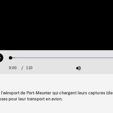
Loaded
:
Play
3.96%
0:00
Current
1:10
Duration
/
Mute
Time
l'aéroport de Port-Meunier qui chargent leurs captures (de
sses pour leur transport en avion.