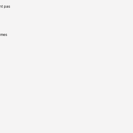
nt pas
ermes