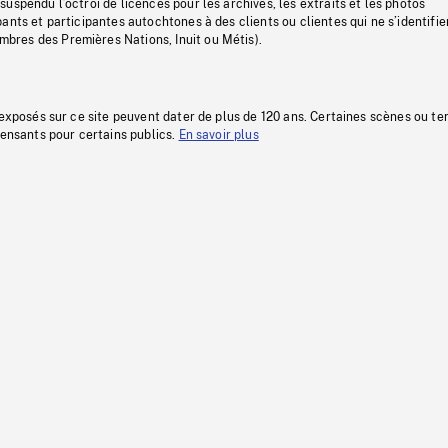
uspendu l’octroi de licences pour les archives, les extraits et les photos
ants et participantes autochtones à des clients ou clientes qui ne s’identifie
res des Premières Nations, Inuit ou Métis).
 exposés sur ce site peuvent dater de plus de 120 ans. Certaines scènes ou t
fensants pour certains publics.
En savoir plus