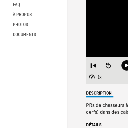
FAQ
À PROPOS
PHOTOS
DOCUMENTS
Restart
Seek
from
backward
beginning
10
1x
Playback
seconds
Rate
DESCRIPTION
PRs de chasseurs à 
cerfs) dans des cai
DÉTAILS