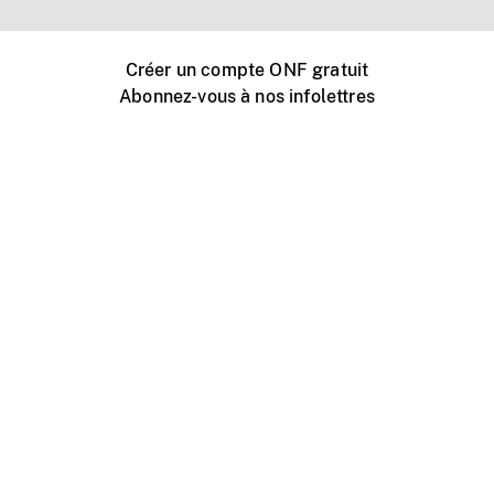
Créer un compte ONF gratuit
Abonnez-vous à nos infolettres
Événements ONF près de chez vous
Créer avec l’ONF
Organiser une projection publique
À propos de ce site
Centre d'aide
Contactez-nous
Espace Média
Emplois
ONF.ca
Production
Distribution