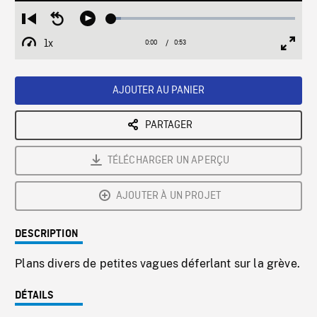
Loaded
:
Restart
Seek
Play
5.26%
from
backward
1x
0:00
Current
0:53
Duration
/
beginning
10
Playback
Full
Time
seconds
Rate
Scree
AJOUTER AU PANIER
PARTAGER
TÉLÉCHARGER UN APERÇU
AJOUTER À UN PROJET
DESCRIPTION
Plans divers de petites vagues déferlant sur la grève.
DÉTAILS