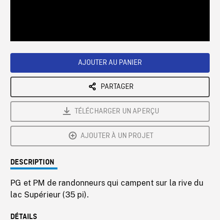
/
Loaded
:
Playback
0%
Rate
AJOUTER AU PANIER
PARTAGER
TÉLÉCHARGER UN APERÇU
AJOUTER À UN PROJET
DESCRIPTION
PG et PM de randonneurs qui campent sur la rive du
lac Supérieur (35 pi).
DÉTAILS