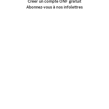
Créer un compte ONF gratuit
Abonnez-vous à nos infolettres
Événements ONF près de chez vous
Créer avec l’ONF
Organiser une projection publique
À propos de ce site
Centre d'aide
Contactez-nous
Espace Média
Emplois
ONF.ca
Production
Distribution
Éducation
Blogue ONF