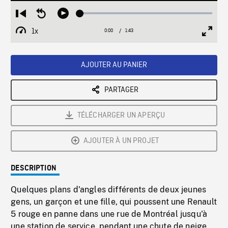
Loaded
:
Restart
Seek
Play
2.89%
from
backward
1x
0:00
Current
1:43
Duration
/
beginning
10
Playback
Full
Time
seconds
Rate
Scree
AJOUTER AU PANIER
PARTAGER
TÉLÉCHARGER UN APERÇU
AJOUTER À UN PROJET
DESCRIPTION
Quelques plans d'angles différents de deux jeunes
gens, un garçon et une fille, qui poussent une Renault
5 rouge en panne dans une rue de Montréal jusqu'à
une station de service, pendant une chute de neige