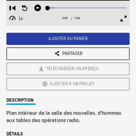
Loaded
:
Restart
Seek
Play
8.29%
from
backward
1x
0:00
Current
0:34
Duration
/
beginning
10
Playback
Full
Time
seconds
Rate
Scree
AJOUTER AU PANIER
PARTAGER
TÉLÉCHARGER UN APERÇU
AJOUTER À UN PROJET
DESCRIPTION
Plan intérieur de la salle des nouvelles, d'hommes
aux tables des opérations radio.
DÉTAILS