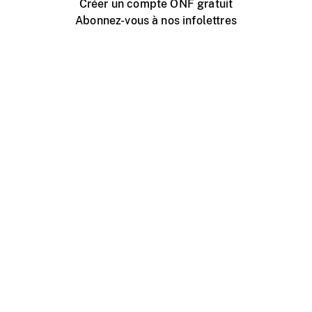
Créer un compte ONF gratuit
Abonnez-vous à nos infolettres
Événements ONF près de chez vous
Créer avec l’ONF
Organiser une projection publique
À propos de ce site
Centre d'aide
Contactez-nous
Espace Média
Emplois
ONF.ca
Production
Distribution
Éducation
Blogue ONF