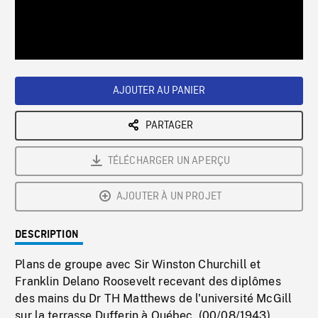
/
Loaded
:
Playback
0%
Rate
AJOUTER AU PANIER
PARTAGER
TÉLÉCHARGER UN APERÇU
AJOUTER À UN PROJET
DESCRIPTION
Plans de groupe avec Sir Winston Churchill et
Franklin Delano Roosevelt recevant des diplômes
des mains du Dr TH Matthews de l'université McGill
sur la terrasse Dufferin à Québec. (00/08/1943)