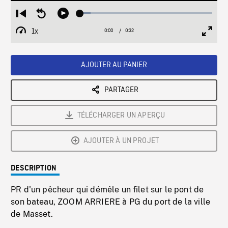
Loaded
:
Restart
Seek
Play
8.13%
from
backward
1x
0:00
Current
0:32
Duration
/
beginning
10
Playback
Full
Time
seconds
Rate
Scree
AJOUTER AU PANIER
PARTAGER
TÉLÉCHARGER UN APERÇU
AJOUTER À UN PROJET
DESCRIPTION
PR d'un pêcheur qui démêle un filet sur le pont de
son bateau, ZOOM ARRIERE à PG du port de la ville
de Masset.