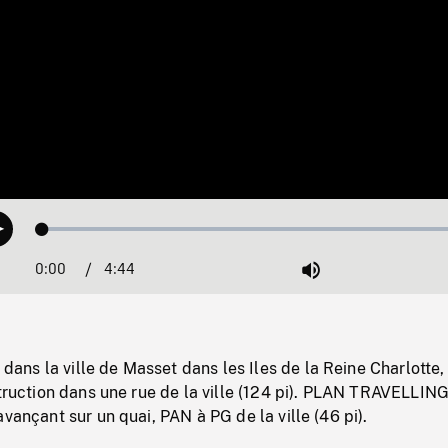
Loaded
:
Play
1.03%
0:00
Current
4:44
Duration
/
Mute
Time
ns la ville de Masset dans les Iles de la Reine Charlotte,
struction dans une rue de la ville (124 pi). PLAN TRAVELLING
avançant sur un quai, PAN à PG de la ville (46 pi).