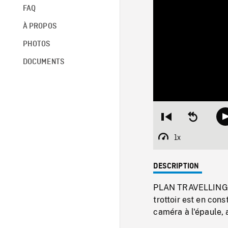
FAQ
À PROPOS
PHOTOS
DOCUMENTS
Restart
Seek
from
backward
beginning
10
1x
Playback
seconds
Rate
DESCRIPTION
PLAN TRAVELLING da
trottoir est en con
caméra à l'épaule, 