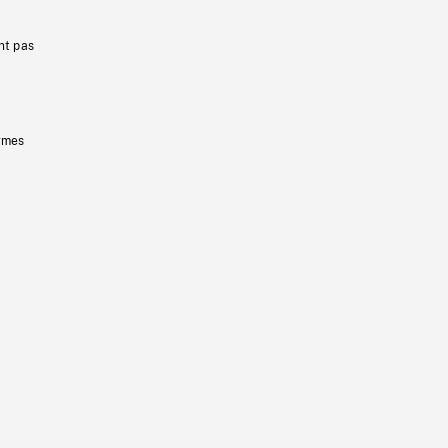
nt pas
ermes