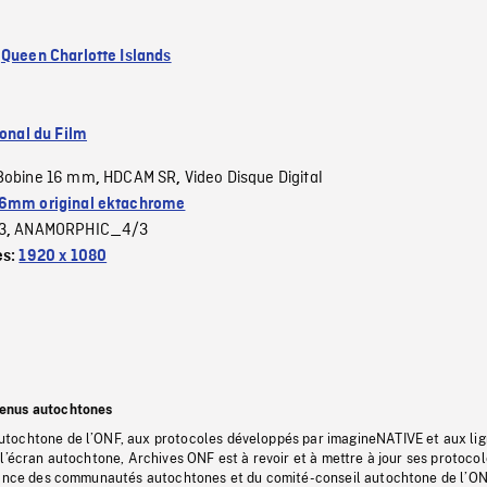
:
Queen Charlotte Islands
ional du Film
Bobine 16 mm
HDCAM SR
Video Disque Digital
,
,
6mm original ektachrome
3
ANAMORPHIC_4/3
,
es:
1920 x 1080
tenus autochtones
tochtone de l’ONF, aux protocoles développés par imagineNATIVE et aux li
l’écran autochtone, Archives ONF est à revoir et à mettre à jour ses protoco
stance des communautés autochtones et du comité-conseil autochtone de l’ON