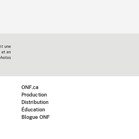
nt une
n et en
photos
ONF.ca
Production
Distribution
Éducation
Blogue ONF