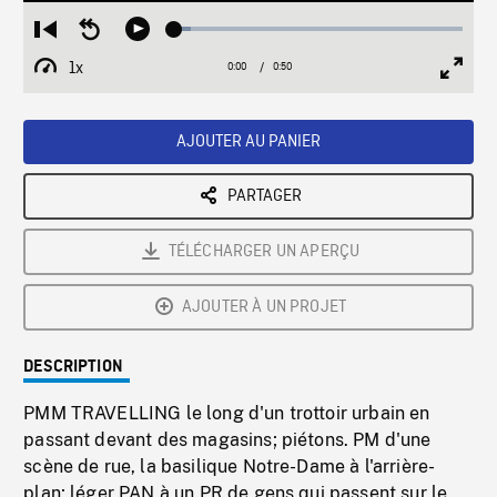
Loaded
:
Restart
Seek
Play
5.59%
from
backward
1x
0:00
Current
0:50
Duration
/
beginning
10
Playback
Full
Time
seconds
Rate
Scree
AJOUTER AU PANIER
PARTAGER
TÉLÉCHARGER UN APERÇU
AJOUTER À UN PROJET
DESCRIPTION
PMM TRAVELLING le long d'un trottoir urbain en
passant devant des magasins; piétons. PM d'une
scène de rue, la basilique Notre-Dame à l'arrière-
plan; léger PAN à un PR de gens qui passent sur le