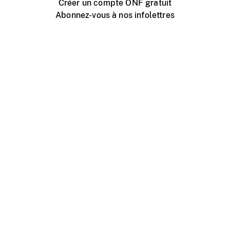
Créer un compte ONF gratuit
Abonnez-vous à nos infolettres
Événements ONF près de chez vous
Créer avec l’ONF
Organiser une projection publique
À propos de ce site
Centre d'aide
Contactez-nous
Espace Média
Emplois
ONF.ca
Production
Distribution
Éducation
Blogue ONF