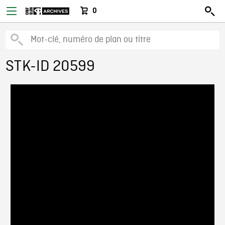
0
STK-ID 20599