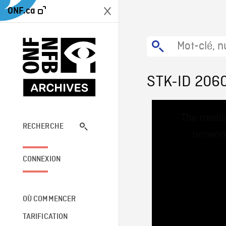
ONF.ca
STK-ID 206
This
The media
is
a
RECHERCHE
network
modal
window.
CONNEXION
OÙ COMMENCER
TARIFICATION