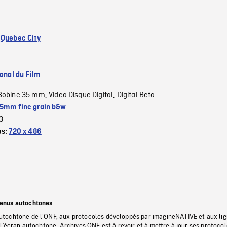
:
Quebec City
ional du Film
Bobine 35 mm
Video Disque Digital
Digital Beta
,
,
5mm fine grain b&w
3
es:
720 x 486
tenus autochtones
tochtone de l’ONF, aux protocoles développés par imagineNATIVE et aux li
l’écran autochtone, Archives ONF est à revoir et à mettre à jour ses protoco