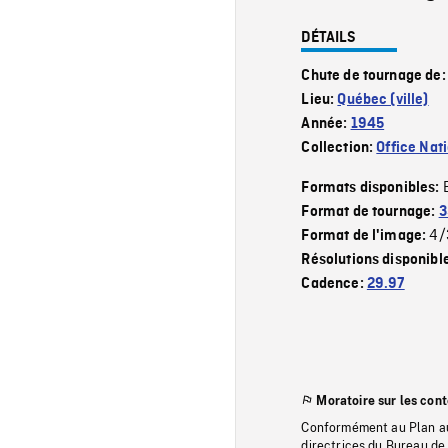
DÉTAILS
Chute de tournage de
Lieu:
Québec (ville)
Année:
1945
Collection:
Office Nat
Formats disponibles:
Format de tournage:
3
4/
Format de l'image:
Résolutions disponibl
Cadence:
29.97
Moratoire sur les con
Conformément au Plan au
directrices du Bureau de 