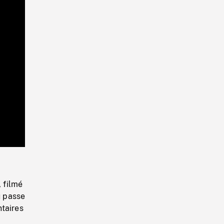
Playback
Rate
, filmé
ù passe
ntaires