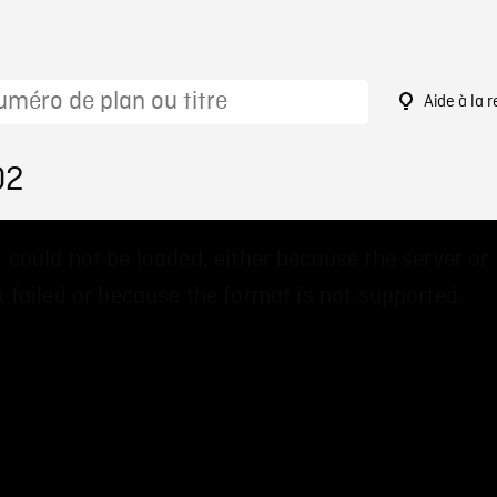
Aide à la 
02
 could not be loaded, either because the server or
 failed or because the format is not supported.