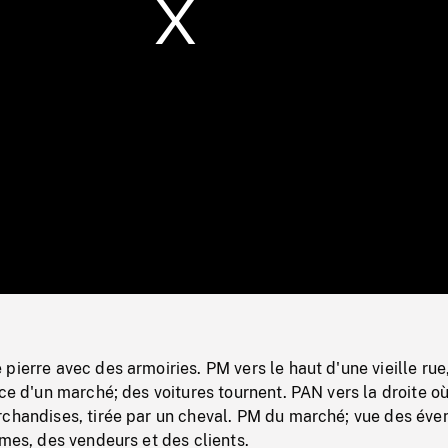
/
Loaded
:
Mute
0%
pierre avec des armoiries. PM vers le haut d'une vieille rue
ace d'un marché; des voitures tournent. PAN vers la droite o
rchandises, tirée par un cheval. PM du marché; vue des éve
umes, des vendeurs et des clients.