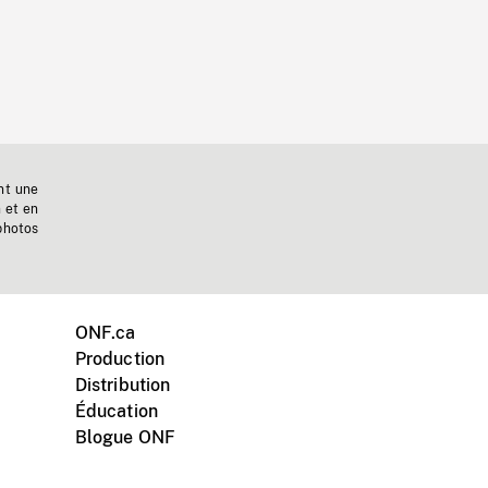
nt une
n et en
photos
ONF.ca
Production
Distribution
Éducation
Blogue ONF