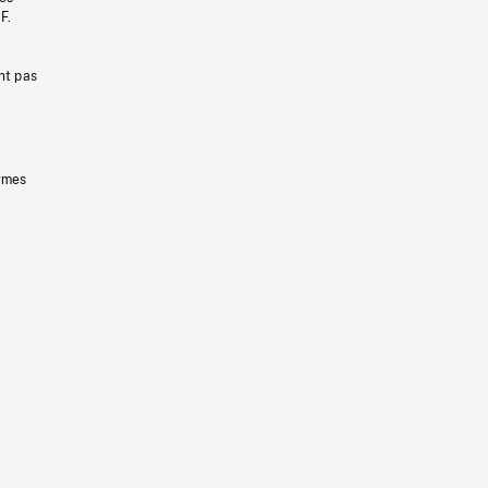
F.
nt pas
ermes