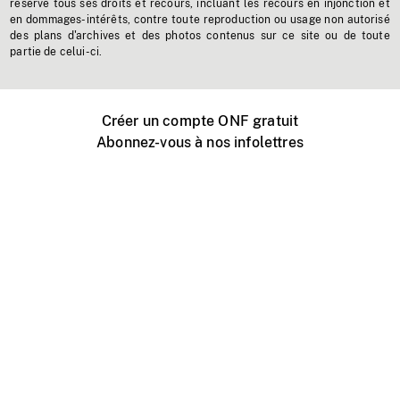
réserve tous ses droits et recours, incluant les recours en injonction et
en dommages-intérêts, contre toute reproduction ou usage non autorisé
des plans d'archives et des photos contenus sur ce site ou de toute
partie de celui-ci.
Créer un compte ONF gratuit
Abonnez-vous à nos infolettres
Événements ONF près de chez vous
Créer avec l’ONF
Organiser une projection publique
À propos de ce site
Centre d'aide
Contactez-nous
Espace Média
Emplois