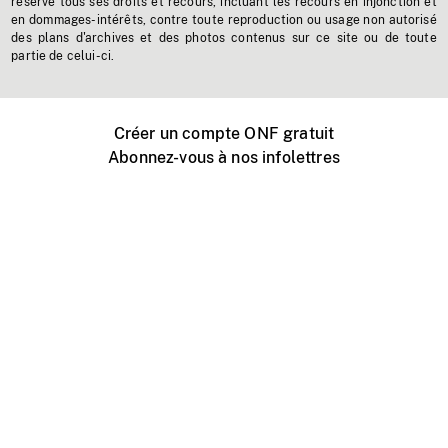
réserve tous ses droits et recours, incluant les recours en injonction et
en dommages-intérêts, contre toute reproduction ou usage non autorisé
des plans d'archives et des photos contenus sur ce site ou de toute
partie de celui-ci.
Créer un compte ONF gratuit
Abonnez-vous à nos infolettres
Événements ONF près de chez vous
Créer avec l’ONF
Organiser une projection publique
À propos de ce site
Centre d'aide
Contactez-nous
Espace Média
Emplois