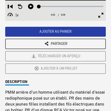
Loaded
:
Restart
Seek
Play
0.46%
from
backward
1x
0:00
Current
8:08
Duration
/
beginning
10
Playback
Full
Time
seconds
Rate
Scree
AJOUTER AU PANIER
PARTAGER
TÉLÉCHARGER UN APERÇU
AJOUTER À UN PROJET
DESCRIPTION
PMM arrière d'un homme utilisant du matériel d'essai
radiophonique posé sur un établi. PR des mains de
deux jeunes filles installant des fils électriques dans
un boîtier. PR d'un disque RCA Victor posé sur une