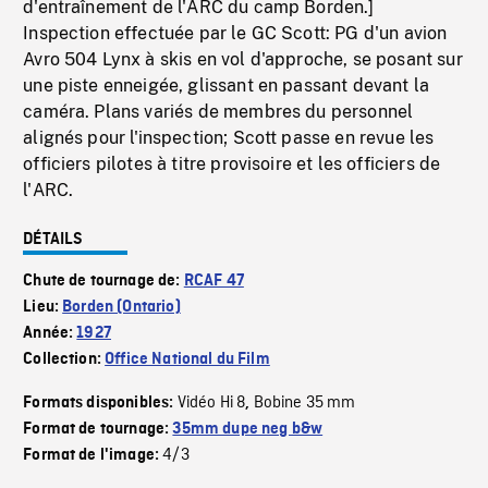
d'entraînement de l'ARC du camp Borden.]
Inspection effectuée par le GC Scott: PG d'un avion
Avro 504 Lynx à skis en vol d'approche, se posant sur
une piste enneigée, glissant en passant devant la
caméra. Plans variés de membres du personnel
alignés pour l'inspection; Scott passe en revue les
officiers pilotes à titre provisoire et les officiers de
l'ARC.
DÉTAILS
Chute de tournage de:
RCAF 47
Lieu:
Borden (Ontario)
Année:
1927
Collection:
Office National du Film
Vidéo Hi 8
Bobine 35 mm
Formats disponibles:
,
Format de tournage:
35mm dupe neg b&w
4/3
Format de l'image: