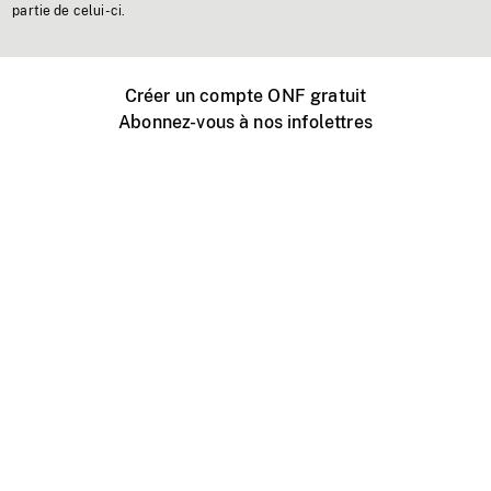
partie de celui-ci.
Créer un compte ONF gratuit
Abonnez-vous à nos infolettres
Événements ONF près de chez vous
Créer avec l’ONF
Organiser une projection publique
À propos de ce site
Centre d'aide
Contactez-nous
Espace Média
Emplois
ONF.ca
Production