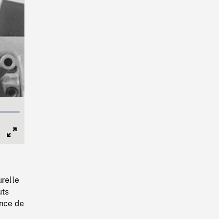
Full
Screen
urelle
uts
ence de