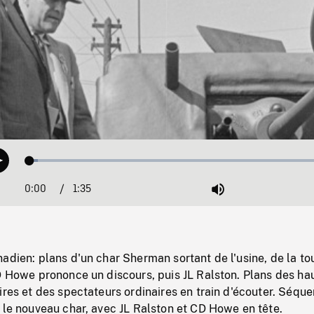
Loaded
:
Play
2.59%
0:00
Current
1:35
Duration
/
Mute
Time
adien: plans d'un char Sherman sortant de l'usine, de la to
D Howe prononce un discours, puis JL Ralston. Plans des ha
ires et des spectateurs ordinaires en train d'écouter. Séqu
 le nouveau char, avec JL Ralston et CD Howe en tête.