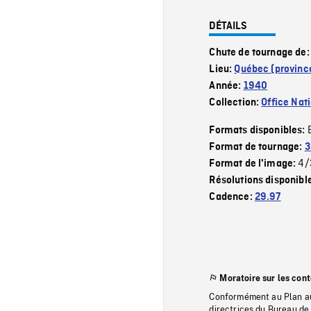
DÉTAILS
Chute de tournage de
Lieu:
Québec (provinc
Année:
1940
Collection:
Office Nat
Formats disponibles:
Format de tournage:
3
4/
Format de l'image:
Résolutions disponibl
Cadence:
29.97
Moratoire sur les con
Conformément au Plan au
directrices du Bureau de 