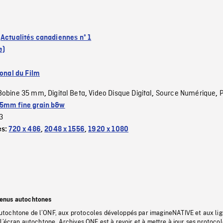
:
Actualités canadiennes nº 1
e)
ional du Film
Bobine 35 mm
Digital Beta
Video Disque Digital
Source Numérique
,
,
,
,
5mm fine grain b&w
3
es:
720 x 486
,
2048 x 1556
,
1920 x 1080
tenus autochtones
tochtone de l’ONF, aux protocoles développés par imagineNATIVE et aux li
l’écran autochtone, Archives ONF est à revoir et à mettre à jour ses protoco