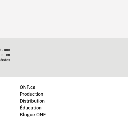
nt une
n et en
photos
ONF.ca
Production
Distribution
Éducation
Blogue ONF