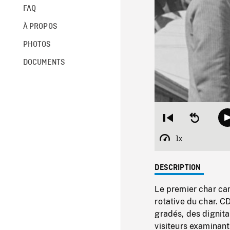
FAQ
À PROPOS
PHOTOS
DOCUMENTS
Restart
Seek
from
backward
beginning
10
1x
Playback
seconds
Rate
DESCRIPTION
Le premier char can
rotative du char. C
gradés, des dignita
visiteurs examinant