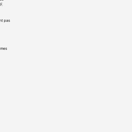
F.
nt pas
ermes