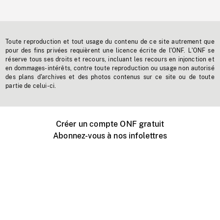
Toute reproduction et tout usage du contenu de ce site autrement que
pour des fins privées requièrent une licence écrite de l'ONF. L'ONF se
réserve tous ses droits et recours, incluant les recours en injonction et
en dommages-intérêts, contre toute reproduction ou usage non autorisé
des plans d'archives et des photos contenus sur ce site ou de toute
partie de celui-ci.
Créer un compte ONF gratuit
Abonnez-vous à nos infolettres
Événements ONF près de chez vous
Créer avec l’ONF
Organiser une projection publique
À propos de ce site
Centre d'aide