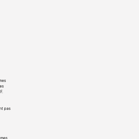
gnes
les
F.
nt pas
ermes