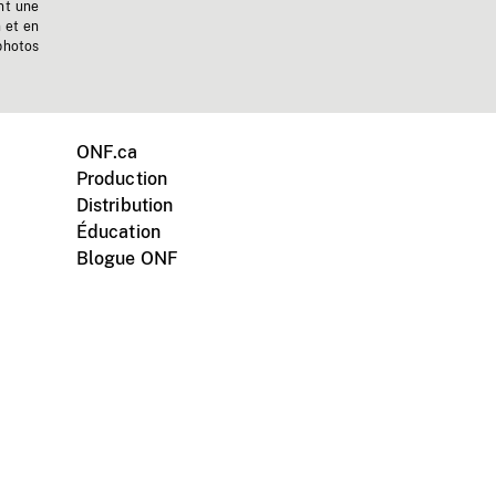
nt une
n et en
photos
ONF.ca
Production
Distribution
Éducation
Blogue ONF