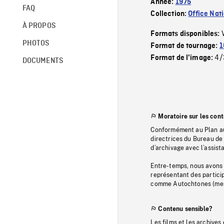
Année:
1975
FAQ
Collection:
Office Nat
À PROPOS
Formats disponibles:
PHOTOS
Format de tournage:
1
4/
Format de l'image:
DOCUMENTS
Moratoire sur les con
Conformément au Plan au
directrices du Bureau de 
d’archivage avec l’assi
Entre-temps, nous avons s
représentant des particip
comme Autochtones (memb
Contenu sensible?
Les films et les archives