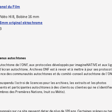
ional du Film
Vidéo Hi 8
Bobine 16 mm
,
6mm original ektachrome
3
tenus autochtones
tochtone de l’ONF, aux protocoles développés par imagineNATIVE et aux li
l’écran autochtone, Archives ONF est à revoir et à mettre à jour ses protoco
stance des communautés autochtones et du comité-conseil autochtone de l’ON
uspendu l’octroi de licences pour les archives, les extraits et les photos
ants et participantes autochtones à des clients ou clientes qui ne s’identifie
res des Premières Nations, Inuit ou Métis).
 exposés sur ce site peuvent dater de plus de 120 ans. Certaines scènes ou t