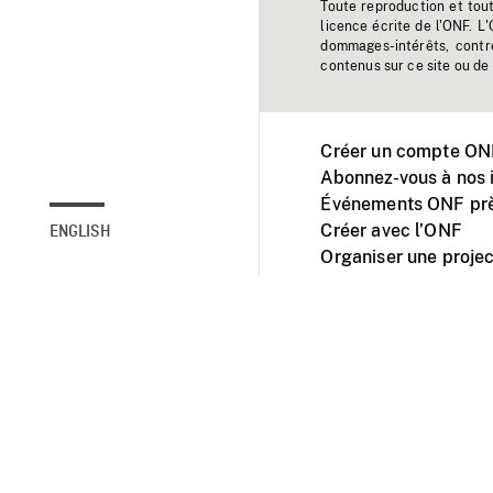
Toute reproduction et tou
licence écrite de l'ONF. L
dommages-intérêts, contr
contenus sur ce site ou de 
Créer un compte ONF
Abonnez-vous à nos i
Événements ONF prè
Créer avec l’ONF
ENGLISH
Organiser une projec
Facebook
Youtube
L'ONF sur mobile et 