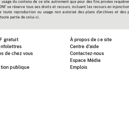
t usage du contenu de ce site autrement que pour des fins privées requière
'ONF se réserve tous ses droits et recours, incluant les recours en injonctio
e toute reproduction ou usage non autorisé des plans d'archives et des 
toute partie de celui-ci.
 gratuit
À propos de ce site
nfolettres
Centre d'aide
s de chez vous
Contactez-nous
Espace Média
tion publique
Emplois
Instagram
Vimeo
X
télé