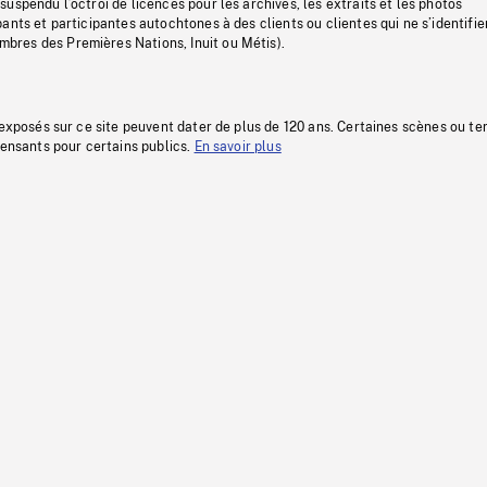
uspendu l’octroi de licences pour les archives, les extraits et les photos
ants et participantes autochtones à des clients ou clientes qui ne s’identifie
res des Premières Nations, Inuit ou Métis).
 exposés sur ce site peuvent dater de plus de 120 ans. Certaines scènes ou t
fensants pour certains publics.
En savoir plus