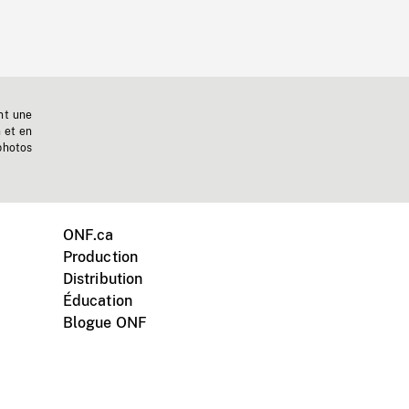
nt une
n et en
photos
ONF.ca
Production
Distribution
Éducation
Blogue ONF