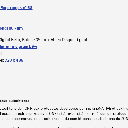
:
Reportages nº 68
ional du Film
Digital Beta
Bobine 35 mm
Video Disque Digital
,
,
5mm fine grain b&w
3
es:
720 x 486
tenus autochtones
tochtone de l’ONF, aux protocoles développés par imagineNATIVE et aux li
l’écran autochtone, Archives ONF est à revoir et à mettre à jour ses protoco
stance des communautés autochtones et du comité-conseil autochtone de l’ON