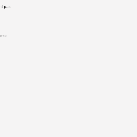
nt pas
ermes