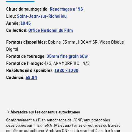
Chute de tournage de:
Reportages nº 96
Lieu:
Saint-Jean-sur-Richelieu
Année:
1945
Collection:
Office National du Film
Bobine 35 mm
HDCAM SR
Video Disque
Formats disponibles:
,
,
Digital
Format de tournage:
35mm fine grain b&w
4/3
ANAMORPHIC_4/3
Format de l'image:
,
Résolutions disponibles:
1920 x 1080
Cadence:
59.94
Moratoire sur les contenus autochtones
Conformément au Plan autochtone de l’ONF, aux protocoles
développés par imagineNATIVE et aux lignes directrices du Bureau
de l’écran autochtone, Archives ONF est à revoir et à mettre à jour