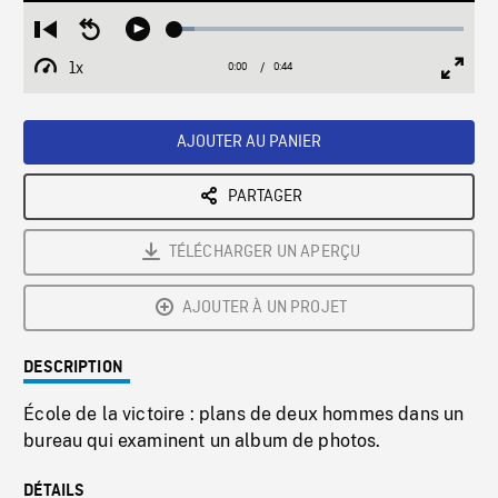
Loaded
:
Restart
Seek
Play
6.72%
from
backward
1x
0:00
Current
0:44
Duration
/
beginning
10
Playback
Full
Time
seconds
Rate
Scree
AJOUTER AU PANIER
PARTAGER
TÉLÉCHARGER UN APERÇU
AJOUTER À UN PROJET
DESCRIPTION
École de la victoire : plans de deux hommes dans un
bureau qui examinent un album de photos.
DÉTAILS