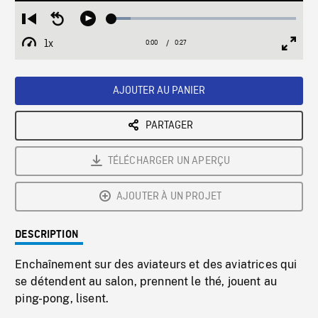
Loaded
:
Restart
Seek
Play
10.51%
from
backward
1x
0:00
Current
0:27
Duration
/
beginning
10
Playback
Full
Time
seconds
Rate
Scree
AJOUTER AU PANIER
PARTAGER
TÉLÉCHARGER UN APERÇU
AJOUTER À UN PROJET
DESCRIPTION
Enchaînement sur des aviateurs et des aviatrices qui
se détendent au salon, prennent le thé, jouent au
ping-pong, lisent.