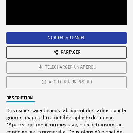
/
Loaded
:
Playback
0%
Rate
AJOUTER AU PANIER
PARTAGER
TÉLÉCHARGER UN APERÇU
AJOUTER À UN PROJET
DESCRIPTION
Des usines canadiennes fabriquent des radios pour la
guerre: images du radiotélégraphiste du bateau
"Sparks" qui reçoit un message, puis le transmet au
capitaine sur la passerelle. Deux plans d'un chef de