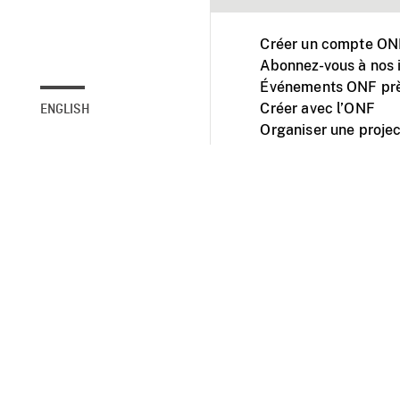
Créer un compte ONF
Abonnez-vous à nos i
Événements ONF prè
Créer avec l’ONF
ENGLISH
Organiser une projec
Facebook
Youtube
L'ONF sur mobile et 
Accessibilité
Site ins
© 2025 Office natio