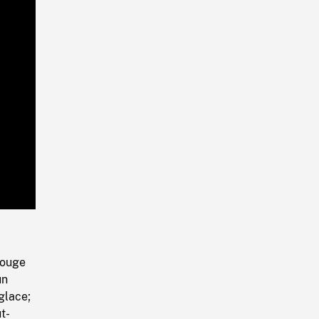
Playback
Rate
rouge
un
glace;
t-