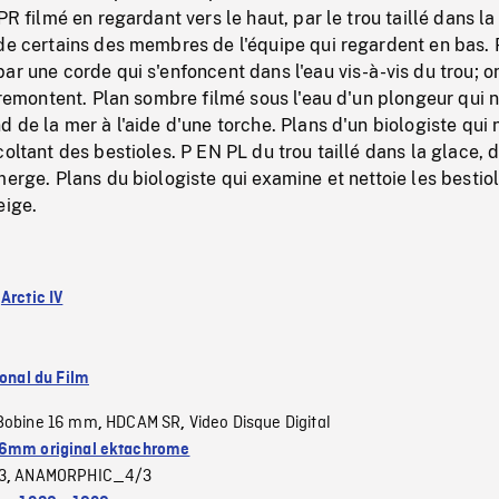
PR filmé en regardant vers le haut, par le trou taillé dans la
 de certains des membres de l'équipe qui regardent en bas.
ar une corde qui s'enfoncent dans l'eau vis-à-vis du trou; on
i remontent. Plan sombre filmé sous l'eau d'un plongeur qui 
d de la mer à l'aide d'une torche. Plans d'un biologiste qui
coltant des bestioles. P EN PL du trou taillé dans la glace, 
merge. Plans du biologiste qui examine et nettoie les bestio
eige.
:
Arctic IV
ional du Film
Bobine 16 mm
HDCAM SR
Video Disque Digital
,
,
6mm original ektachrome
3
ANAMORPHIC_4/3
,