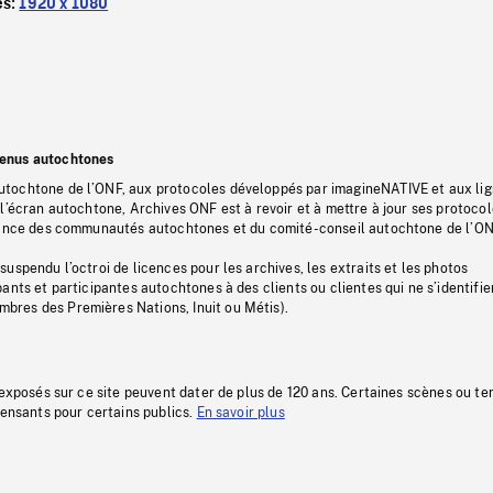
es:
1920 x 1080
tenus autochtones
tochtone de l’ONF, aux protocoles développés par imagineNATIVE et aux li
l’écran autochtone, Archives ONF est à revoir et à mettre à jour ses protoco
stance des communautés autochtones et du comité-conseil autochtone de l’ON
uspendu l’octroi de licences pour les archives, les extraits et les photos
ants et participantes autochtones à des clients ou clientes qui ne s’identifie
res des Premières Nations, Inuit ou Métis).
 exposés sur ce site peuvent dater de plus de 120 ans. Certaines scènes ou t
fensants pour certains publics.
En savoir plus