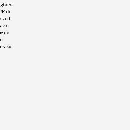
 glace,
 PR de
 voit
nage
 nage
du
les sur