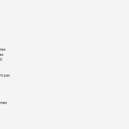
gnes
les
F.
nt pas
ermes