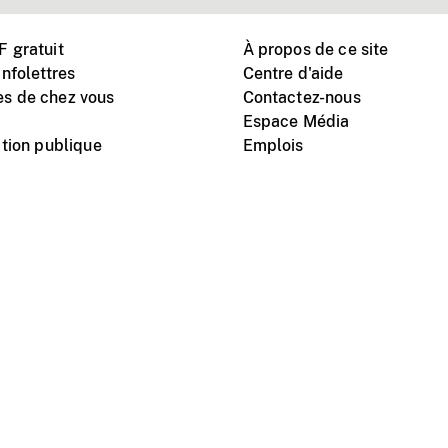
 gratuit
À propos de ce site
nfolettres
Centre d'aide
s de chez vous
Contactez-nous
Espace Média
tion publique
Emplois
Instagram
Vimeo
X
télé
titutionnel
Conditions d'utilisation
Protection des renseigne
nal du film du Canada