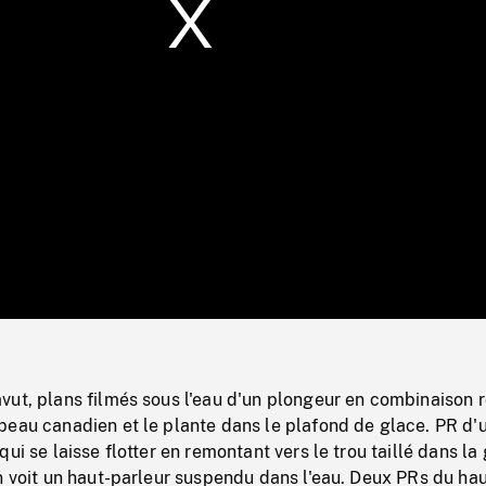
/
Loaded
:
Mute
0%
vut, plans filmés sous l'eau d'un plongeur en combinaison 
peau canadien et le plante dans le plafond de glace. PR d'
ui se laisse flotter en remontant vers le trou taillé dans la 
n voit un haut-parleur suspendu dans l'eau. Deux PRs du hau