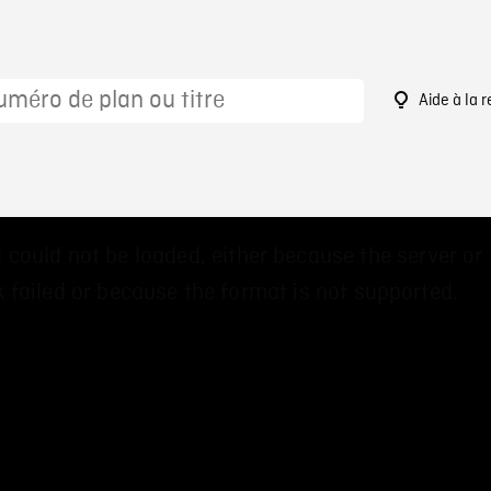
Aide à la 
 could not be loaded, either because the server or
 failed or because the format is not supported.