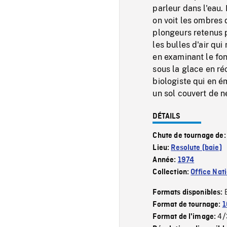
parleur dans l'eau. 
on voit les ombres
plongeurs retenus p
les bulles d'air qu
en examinant le fon
sous la glace en ré
biologiste qui en é
un sol couvert de n
DÉTAILS
Chute de tournage de
Lieu:
Resolute (baie)
Année:
1974
Collection:
Office Nat
Formats disponibles:
Format de tournage:
1
4/
Format de l'image: