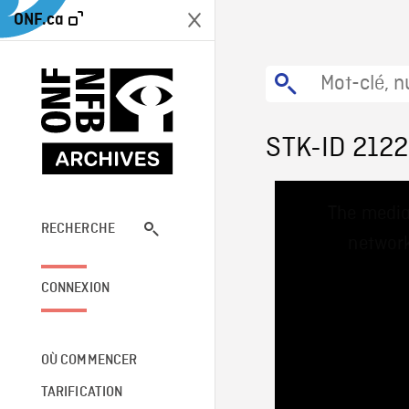
ONF.ca
STK-ID 2122
This
The media
is
a
RECHERCHE
network
modal
window.
CONNEXION
OÙ COMMENCER
TARIFICATION