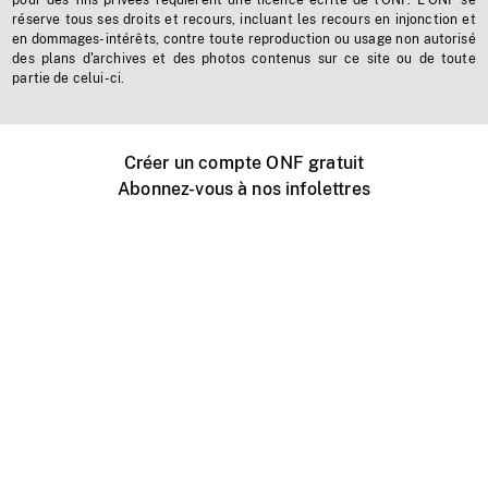
pour des fins privées requièrent une licence écrite de l'ONF. L'ONF se
réserve tous ses droits et recours, incluant les recours en injonction et
en dommages-intérêts, contre toute reproduction ou usage non autorisé
des plans d'archives et des photos contenus sur ce site ou de toute
partie de celui-ci.
Créer un compte ONF gratuit
Abonnez-vous à nos infolettres
Événements ONF près de chez vous
Créer avec l’ONF
Organiser une projection publique
À propos de ce site
Centre d'aide
Contactez-nous
Espace Média
Emplois