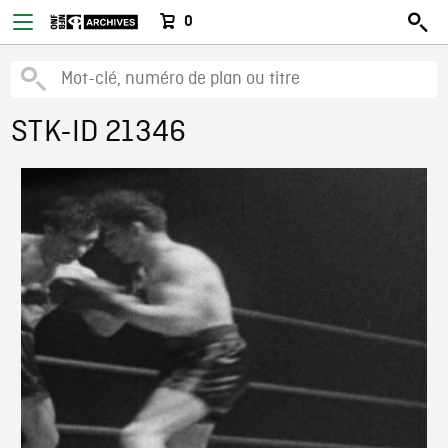
0
STK-ID 21346