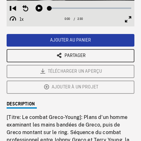
Loaded
:
Restart
Seek
Play
2.87%
from
backward
1x
0:00
Current
2:30
Duration
/
beginning
10
Playback
Full
Time
seconds
Rate
Scree
AJOUTER AU PANIER
PARTAGER
TÉLÉCHARGER UN APERÇU
AJOUTER À UN PROJET
DESCRIPTION
[Titre: Le combat Greco-Young]: Plans d'un homme
examinant les mains bandées de Greco, puis de
Greco montant sur le ring. Séquence du combat
professionnel entre Johnny Greco et Terry Young, la