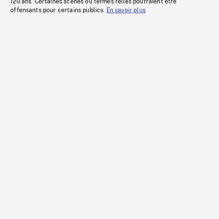
120 ans. Certaines scènes ou termes reliés pourraient être
offensants pour certains publics.
En savoir plus