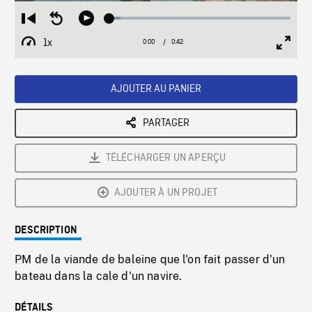
Loaded
:
Restart
Seek
Play
5.97%
from
backward
1x
0:00
Current
0:42
Duration
/
beginning
10
Playback
Full
Time
seconds
Rate
Scree
AJOUTER AU PANIER
PARTAGER
TÉLÉCHARGER UN APERÇU
AJOUTER À UN PROJET
DESCRIPTION
PM de la viande de baleine que l'on fait passer d'un
bateau dans la cale d'un navire.
DÉTAILS