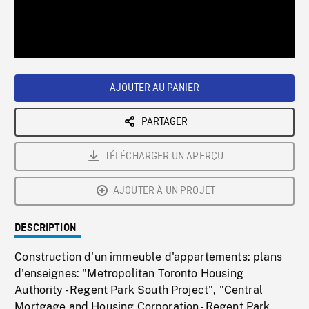
/
Loaded
:
Playback
0%
Rate
AJOUTER AU PANIER
PARTAGER
TÉLÉCHARGER UN APERÇU
AJOUTER À UN PROJET
DESCRIPTION
Construction d'un immeuble d'appartements: plans
d'enseignes: "Metropolitan Toronto Housing
Authority - Regent Park South Project", "Central
Mortgage and Housing Corporation - Regent Park