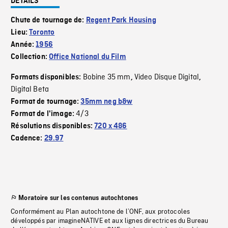
DÉTAILS
Chute de tournage de:
Regent Park Housing
Lieu:
Toronto
Année:
1956
Collection:
Office National du Film
Bobine 35 mm
Video Disque Digital
Formats disponibles:
,
,
Digital Beta
Format de tournage:
35mm neg b&w
4/3
Format de l'image:
Résolutions disponibles:
720 x 486
Cadence:
29.97
Moratoire sur les contenus autochtones
Conformément au Plan autochtone de l’ONF, aux protocoles
développés par imagineNATIVE et aux lignes directrices du Bureau