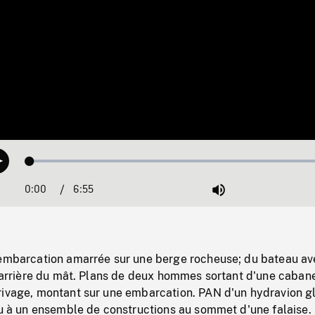
Loaded
:
Play
0.53%
0:00
Current
6:55
Duration
/
Mute
Time
 embarcation amarrée sur une berge rocheuse; du bateau av
l'arrière du mât. Plans de deux hommes sortant d'une caban
rivage, montant sur une embarcation. PAN d'un hydravion gl
au à un ensemble de constructions au sommet d'une falaise.