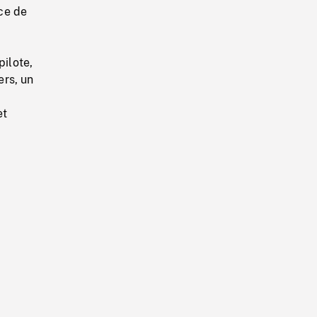
ace de
pilote,
ers, un
et