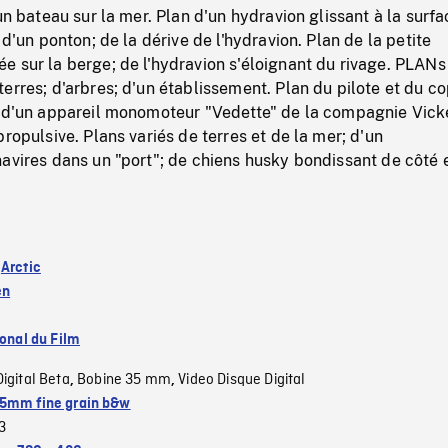
'un bateau sur la mer. Plan d'un hydravion glissant à la surf
 d'un ponton; de la dérive de l'hydravion. Plan de la petite
 sur la berge; de l'hydravion s'éloignant du rivage. PLANs
erres; d'arbres; d'un établissement. Plan du pilote et du co
z d'un appareil monomoteur "Vedette" de la compagnie Vick
propulsive. Plans variés de terres et de la mer; d'un
avires dans un "port"; de chiens husky bondissant de côté 
:
Arctic
en
ional du Film
Digital Beta
Bobine 35 mm
Video Disque Digital
,
,
5mm fine grain b&w
3