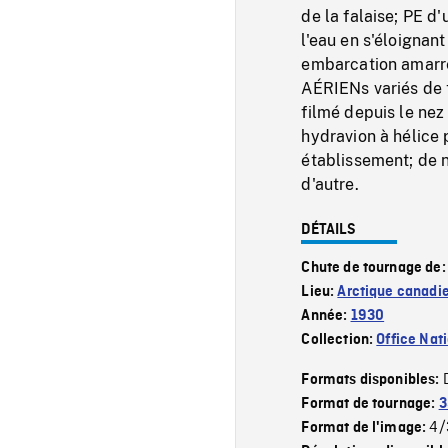
de la falaise; PE d
l'eau en s'éloignant
embarcation amarrée
AÉRIENs variés de t
filmé depuis le ne
hydravion à hélice 
établissement; de n
d'autre.
DÉTAILS
Chute de tournage de
Lieu:
Arctique canadi
Année:
1930
Collection:
Office Nat
Formats disponibles:
Format de tournage:
3
4/
Format de l'image: