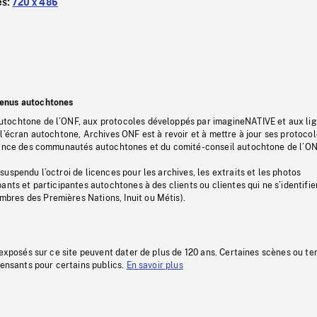
es:
720 x 486
tenus autochtones
tochtone de l’ONF, aux protocoles développés par imagineNATIVE et aux li
l’écran autochtone, Archives ONF est à revoir et à mettre à jour ses protoco
stance des communautés autochtones et du comité-conseil autochtone de l’ON
uspendu l’octroi de licences pour les archives, les extraits et les photos
ants et participantes autochtones à des clients ou clientes qui ne s’identifie
res des Premières Nations, Inuit ou Métis).
 exposés sur ce site peuvent dater de plus de 120 ans. Certaines scènes ou t
fensants pour certains publics.
En savoir plus