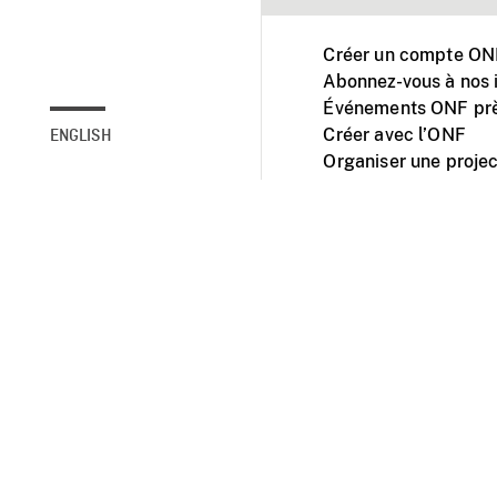
Créer un compte ONF
Abonnez-vous à nos i
Événements ONF prè
Créer avec l’ONF
ENGLISH
Organiser une projec
Facebook
Youtube
L'ONF sur mobile et 
Accessibilité
Site ins
© 2025 Office natio