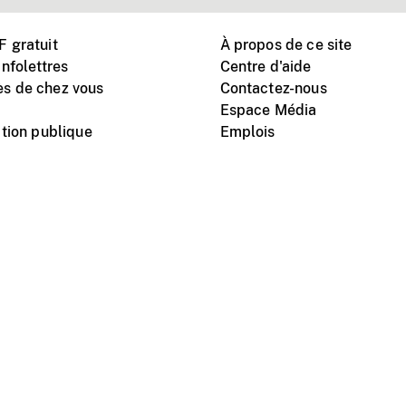
 gratuit
À propos de ce site
nfolettres
Centre d'aide
s de chez vous
Contactez-nous
Espace Média
tion publique
Emplois
Instagram
Vimeo
X
télé
titutionnel
Conditions d'utilisation
Protection des renseigne
nal du film du Canada