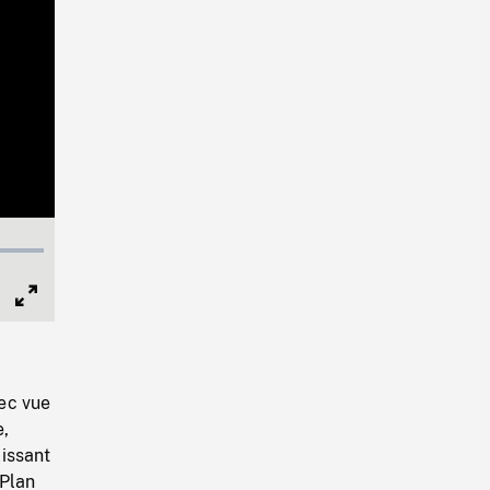
Full
Screen
ec vue
e,
issant
 Plan