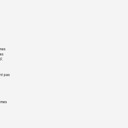
gnes
les
F.
nt pas
ermes