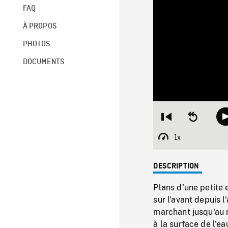
FAQ
À PROPOS
PHOTOS
DOCUMENTS
Restart
Seek
from
backward
beginning
10
1x
Playback
seconds
Rate
DESCRIPTION
Plans d'une petite
sur l'avant depuis 
marchant jusqu'au 
à la surface de l'e