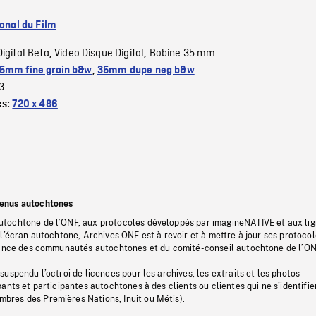
ional du Film
Digital Beta
Video Disque Digital
Bobine 35 mm
,
,
5mm fine grain b&w
,
35mm dupe neg b&w
3
es:
720 x 486
tenus autochtones
tochtone de l’ONF, aux protocoles développés par imagineNATIVE et aux li
l’écran autochtone, Archives ONF est à revoir et à mettre à jour ses protoco
stance des communautés autochtones et du comité-conseil autochtone de l’ON
uspendu l’octroi de licences pour les archives, les extraits et les photos
ants et participantes autochtones à des clients ou clientes qui ne s’identifie
res des Premières Nations, Inuit ou Métis).