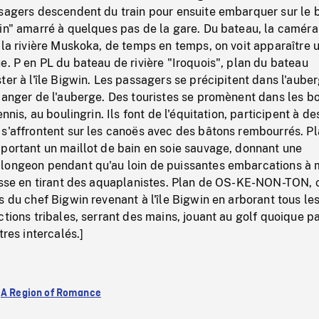
ssagers descendent du train pour ensuite embarquer sur le 
in" amarré à quelques pas de la gare. Du bateau, la caméra
 la rivière Muskoka, de temps en temps, on voit apparaître 
e. P en PL du bateau de rivière "Iroquois", plan du bateau
ter à l'île Bigwin. Les passagers se précipitent dans l'auber
manger de l'auberge. Des touristes se promènent dans les bo
ennis, au boulingrin. Ils font de l'équitation, participent à de
 s'affrontent sur les canoës avec des bâtons rembourrés. P
portant un maillot de bain en soie sauvage, donnant une
longeon pendant qu'au loin de puissantes embarcations à 
tesse en tirant des aquaplanistes. Plan de OS-KE-NON-TON, 
s du chef Bigwin revenant à l'île Bigwin en arborant tous le
ctions tribales, serrant des mains, jouant au golf quoique p
tres intercalés.]
:
A Region of Romance