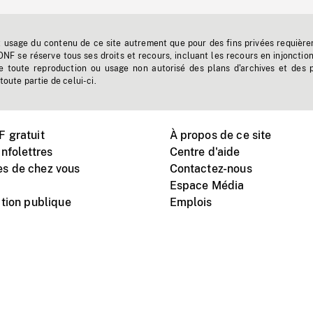
t usage du contenu de ce site autrement que pour des fins privées requière
'ONF se réserve tous ses droits et recours, incluant les recours en injonctio
e toute reproduction ou usage non autorisé des plans d'archives et des 
toute partie de celui-ci.
 gratuit
À propos de ce site
nfolettres
Centre d'aide
s de chez vous
Contactez-nous
Espace Média
tion publique
Emplois
Instagram
Vimeo
X
télé