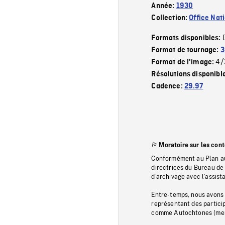
Année:
1930
Collection:
Office Nat
Formats disponibles:
Format de tournage:
3
4/
Format de l'image:
Résolutions disponibl
Cadence:
29.97
Moratoire sur les con
Conformément au Plan au
directrices du Bureau de 
d’archivage avec l’assi
Entre-temps, nous avons s
représentant des particip
comme Autochtones (memb