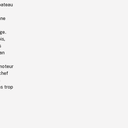
bateau
une
ge.
is,
s
lan
moteur
chef
s
as trop