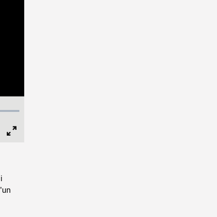
Full
Screen
i
d'un