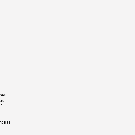
gnes
les
F.
nt pas