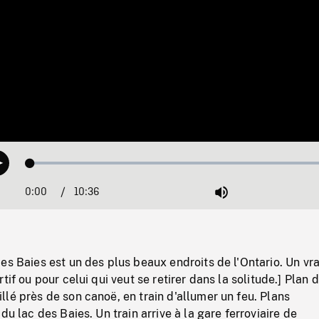
Loaded
:
Play
0.30%
0:00
Current
10:36
Duration
/
Mute
Time
es Baies est un des plus beaux endroits de l'Ontario. Un vra
tif ou pour celui qui veut se retirer dans la solitude.] Plan 
lé près de son canoë, en train d'allumer un feu. Plans
du lac des Baies. Un train arrive à la gare ferroviaire de