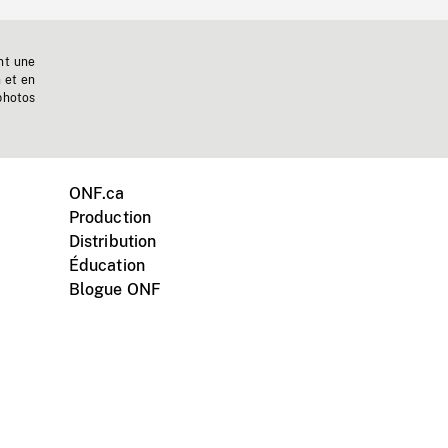
nt une
n et en
photos
ONF.ca
Production
Distribution
Éducation
Blogue ONF