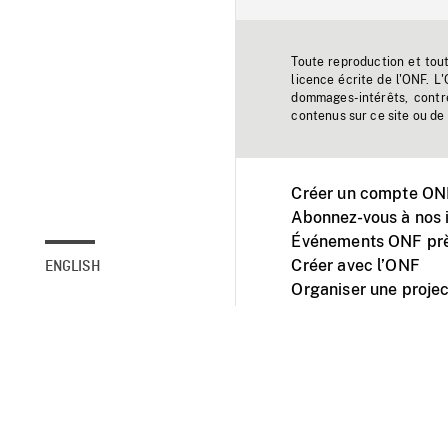
Toute reproduction et tou
licence écrite de l'ONF. L
dommages-intérêts, contr
contenus sur ce site ou de 
Créer un compte ONF
Abonnez-vous à nos i
Événements ONF prè
Créer avec l’ONF
ENGLISH
Organiser une projec
Facebook
Youtube
L'ONF sur mobile et 