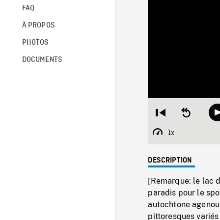
FAQ
À PROPOS
PHOTOS
DOCUMENTS
Restart
Seek
from
backward
beginning
10
1x
Playback
seconds
Rate
DESCRIPTION
[Remarque: le lac d
paradis pour le spor
autochtone agenouil
pittoresques variés 