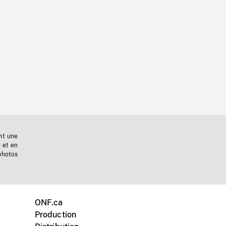
nt une
n et en
photos
ONF.ca
Production