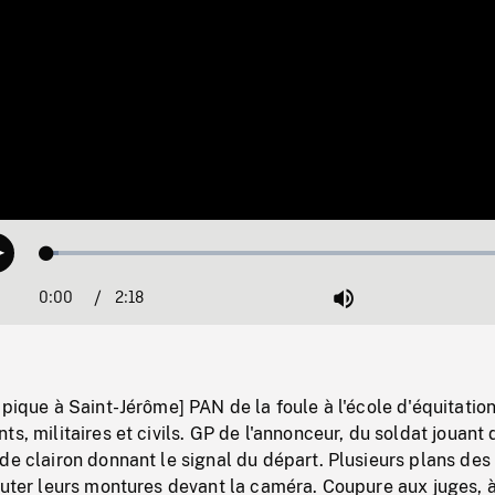
Loaded
:
Play
2.28%
0:00
Current
2:18
Duration
/
Mute
Time
ppique à Saint-Jérôme] PAN de la foule à l'école d'équitation
s, militaires et civils. GP de l'annonceur, du soldat jouant 
de clairon donnant le signal du départ. Plusieurs plans des
auter leurs montures devant la caméra. Coupure aux juges, 