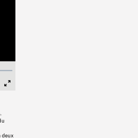
Full
Screen
.
du
à deux