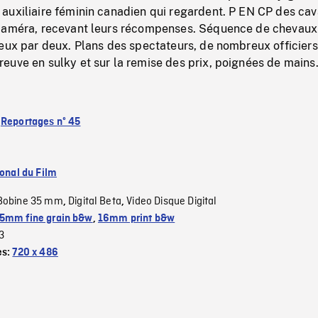
auxiliaire féminin canadien qui regardent. P EN CP des cav
caméra, recevant leurs récompenses. Séquence de chevaux
eux par deux. Plans des spectateurs, de nombreux officiers
euve en sulky et sur la remise des prix, poignées de mains
:
Reportages nº 45
ional du Film
Bobine 35 mm
Digital Beta
Video Disque Digital
,
,
5mm fine grain b&w
,
16mm print b&w
3
es:
720 x 486