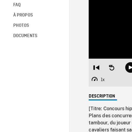
FAQ
À PROPOS
PHOTOS
DOCUMENTS
Restart
Seek
from
backward
beginning
10
1x
Playback
seconds
Rate
DESCRIPTION
[Titre: Concours hi
Plans des concurrent
tambour, du joueur 
cavaliers faisant s