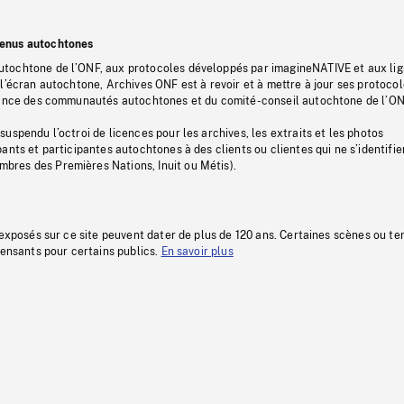
tenus autochtones
tochtone de l’ONF, aux protocoles développés par imagineNATIVE et aux li
l’écran autochtone, Archives ONF est à revoir et à mettre à jour ses protoco
stance des communautés autochtones et du comité-conseil autochtone de l’ON
uspendu l’octroi de licences pour les archives, les extraits et les photos
ants et participantes autochtones à des clients ou clientes qui ne s’identifie
res des Premières Nations, Inuit ou Métis).
 exposés sur ce site peuvent dater de plus de 120 ans. Certaines scènes ou t
fensants pour certains publics.
En savoir plus