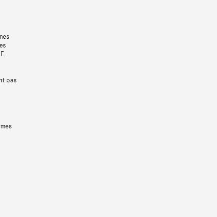
gnes
les
F.
nt pas
ermes