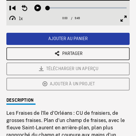
Loaded
:
Restart
Seek
Play
0.38%
from
backward
1x
0:00
Current
9:49
Duration
/
beginning
10
Playback
Full
Time
seconds
Rate
Scree
AJOUTER AU PANIER
PARTAGER
TÉLÉCHARGER UN APERÇU
AJOUTER À UN PROJET
DESCRIPTION
Les Fraises de l'île d'Orléans : CU de fraisiers, de
grosses fraises. Plan d'un champ de fraises, avec le
fleuve Saint-Laurent en arrière-plan, plan plus
rapproché du champ et coupure aux mains d'un