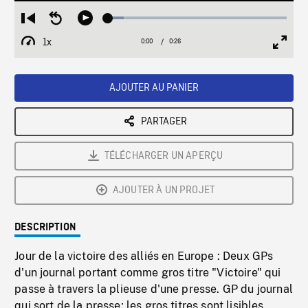
Loaded
:
Restart
Seek
Play
8.85%
from
backward
1x
0:00
Current
0:26
Duration
/
beginning
10
Playback
Full
Time
seconds
Rate
Scree
AJOUTER AU PANIER
PARTAGER
TÉLÉCHARGER UN APERÇU
AJOUTER À UN PROJET
DESCRIPTION
Jour de la victoire des alliés en Europe : Deux GPs
d'un journal portant comme gros titre "Victoire" qui
passe à travers la plieuse d'une presse. GP du journal
qui sort de la presse; les gros titres sont lisibles