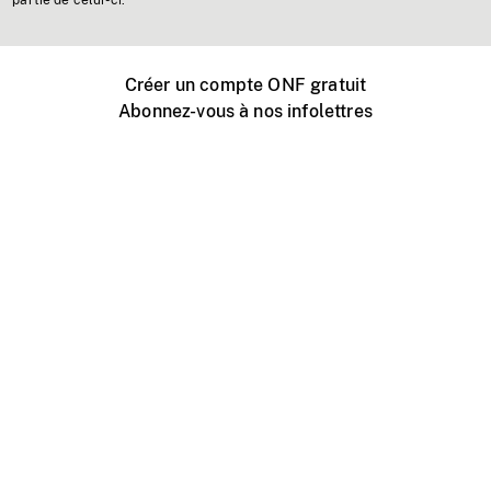
partie de celui-ci.
Créer un compte ONF gratuit
Abonnez-vous à nos infolettres
Événements ONF près de chez vous
Créer avec l’ONF
Organiser une projection publique
À propos de ce site
Centre d'aide
Contactez-nous
Espace Média
Emplois
ONF.ca
Production