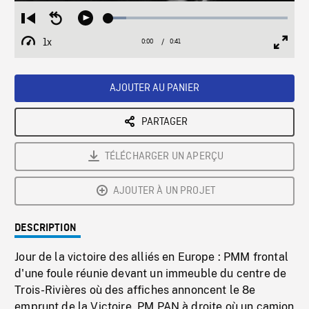
Loaded
:
Restart
Seek
Play
9.83%
from
backward
1x
0:00
Current
0:41
Duration
/
beginning
10
Playback
Full
Time
seconds
Rate
Scree
AJOUTER AU PANIER
PARTAGER
TÉLÉCHARGER UN APERÇU
AJOUTER À UN PROJET
DESCRIPTION
Jour de la victoire des alliés en Europe : PMM frontal
d'une foule réunie devant un immeuble du centre de
Trois-Rivières où des affiches annoncent le 8e
emprunt de la Victoire. PM PAN à droite où un camion