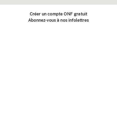
Créer un compte ONF gratuit
Abonnez-vous à nos infolettres
Événements ONF près de chez vous
Créer avec l’ONF
Organiser une projection publique
À propos de ce site
Centre d'aide
Contactez-nous
Espace Média
Emplois
ONF.ca
Production
Distribution