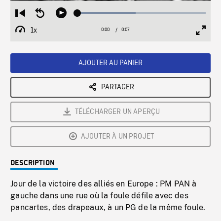
Loaded
:
Restart
Seek
Play
45.24%
from
backward
1x
0:00
Current
0:07
Duration
/
beginning
10
Playback
Full
Time
seconds
Rate
Scree
AJOUTER AU PANIER
PARTAGER
TÉLÉCHARGER UN APERÇU
AJOUTER À UN PROJET
DESCRIPTION
Jour de la victoire des alliés en Europe : PM PAN à
gauche dans une rue où la foule défile avec des
pancartes, des drapeaux, à un PG de la même foule.