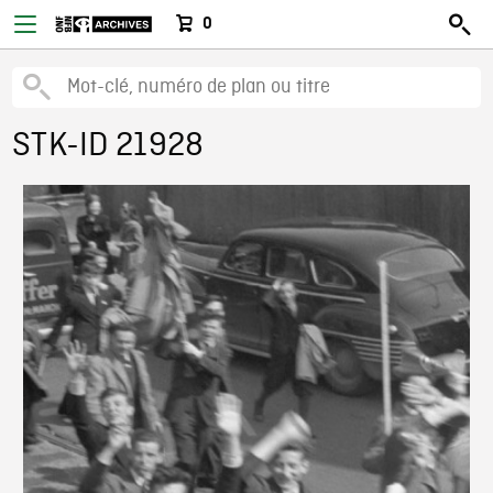
0
STK-ID 21928