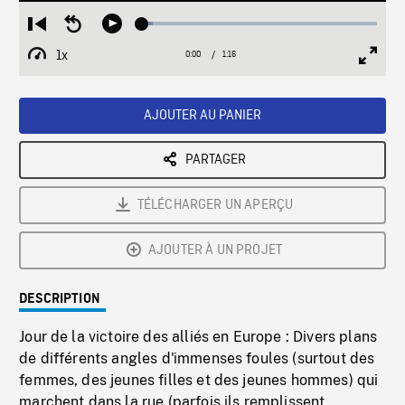
Loaded
:
Restart
Seek
Play
4.38%
from
backward
1x
0:00
Current
1:16
Duration
/
beginning
10
Playback
Full
Time
seconds
Rate
Scree
AJOUTER AU PANIER
PARTAGER
TÉLÉCHARGER UN APERÇU
AJOUTER À UN PROJET
DESCRIPTION
Jour de la victoire des alliés en Europe : Divers plans
de différents angles d'immenses foules (surtout des
femmes, des jeunes filles et des jeunes hommes) qui
marchent dans la rue (parfois ils remplissent