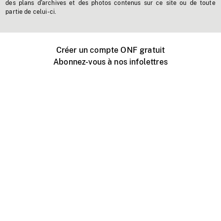
des plans d'archives et des photos contenus sur ce site ou de toute
partie de celui-ci.
Créer un compte ONF gratuit
Abonnez-vous à nos infolettres
Événements ONF près de chez vous
Créer avec l’ONF
Organiser une projection publique
À propos de ce site
Centre d'aide
Contactez-nous
Espace Média
Emplois
ONF.ca