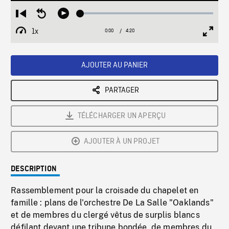
Loaded
:
Restart
Seek
Play
1.03%
from
backward
1x
0:00
Current
4:20
Duration
/
beginning
10
Playback
Full
Time
seconds
Rate
Scree
AJOUTER AU PANIER
PARTAGER
TÉLÉCHARGER UN APERÇU
AJOUTER À UN PROJET
DESCRIPTION
Rassemblement pour la croisade du chapelet en
famille : plans de l'orchestre De La Salle "Oaklands"
et de membres du clergé vêtus de surplis blancs
défilant devant une tribune bondée, de membres du