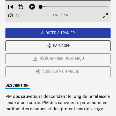
Loaded
:
Restart
Seek
Play
7.11%
from
backward
1x
0:00
Current
0:41
Duration
/
beginning
10
Playback
Full
Time
seconds
Rate
Scree
AJOUTER AU PANIER
PARTAGER
TÉLÉCHARGER UN APERÇU
AJOUTER À UN PROJET
DESCRIPTION
PM des sauveteurs descendant le long de la falaise à
l'aide d'une corde. PM des sauveteurs parachutistes
mettant des casques et des protections de visage.