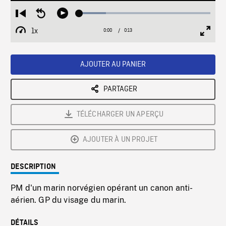
Loaded
:
Restart
Seek
Play
20.30%
from
backward
1x
0:00
Current
0:13
Duration
/
beginning
10
Playback
Full
Time
seconds
Rate
Scree
AJOUTER AU PANIER
PARTAGER
TÉLÉCHARGER UN APERÇU
AJOUTER À UN PROJET
DESCRIPTION
PM d'un marin norvégien opérant un canon anti-
aérien. GP du visage du marin.
DÉTAILS