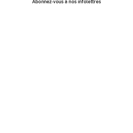
Abonnez-vous à nos infolettres
Événements ONF près de chez vous
Créer avec l’ONF
Organiser une projection publique
À propos de ce site
Centre d'aide
Contactez-nous
Espace Média
Emplois
ONF.ca
Production
Distribution
Éducation
Blogue ONF