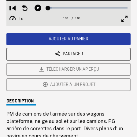
Loaded
:
Restart
Seek
Play
4.75%
from
backward
1x
0:00
Current
1:06
Duration
/
beginning
10
Playback
Full
Time
seconds
Rate
Scree
AJOUTER AU PANIER
PARTAGER
TÉLÉCHARGER UN APERÇU
AJOUTER À UN PROJET
DESCRIPTION
PM de camions de l'armée sur des wagons
plateforme, neige au sol et sur les camions. PG
arrière de corvettes dans le port. Divers plans d'un
navire en cours de chargement.