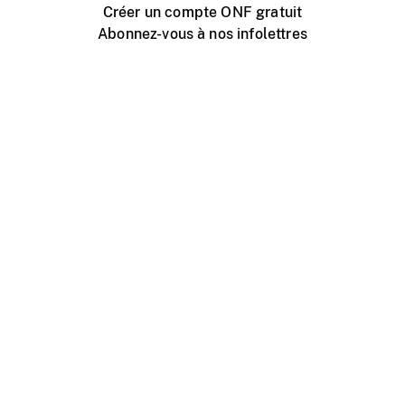
Créer un compte ONF gratuit
Abonnez-vous à nos infolettres
Événements ONF près de chez vous
Créer avec l’ONF
Organiser une projection publique
À propos de ce site
Centre d'aide
Contactez-nous
Espace Média
Emplois
ONF.ca
Production
Distribution
Éducation
Blogue ONF