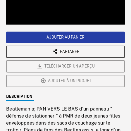
/
Loaded
:
Playback
0%
Rate
AJOUTER AU PANIER
PARTAGER
TÉLÉCHARGER UN APERÇU
AJOUTER À UN PROJET
DESCRIPTION
Beatlemania; PAN VERS LE BAS d'un panneau "
défense de stationner " à PMR de deux jeunes filles
enveloppées dans des sacs de couchage sur le
trottoir. Plans de fans des Beatles assis le long d'un