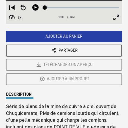
Loaded
:
Restart
Seek
Play
0.54%
from
backward
1x
0:00
Current
6:53
Duration
/
beginning
10
Playback
Full
Time
seconds
Rate
Scree
AJOUTER AU PANIER
PARTAGER
TÉLÉCHARGER UN APERÇU
AJOUTER À UN PROJET
DESCRIPTION
Série de plans de la mine de cuivre à ciel ouvert de
Chuquicamata; PMs de camions lourds qui circulent,
d'une pelle mécanique qui charge les camions,
incluant des plans de POINT DE VUE au-dessus de