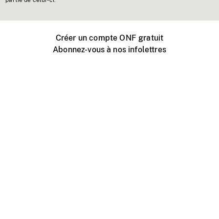
partie de celui-ci.
Créer un compte ONF gratuit
Abonnez-vous à nos infolettres
Événements ONF près de chez vous
Créer avec l’ONF
Organiser une projection publique
À propos de ce site
Centre d'aide
Contactez-nous
Espace Média
Emplois
ONF.ca
Production