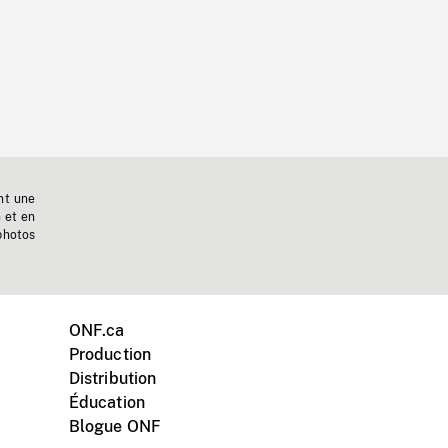
nt une
n et en
photos
ONF.ca
Production
Distribution
Éducation
Blogue ONF