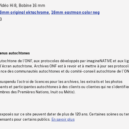
Vidéo Hi 8
Bobine 16 mm
,
6mm original ektachrome
,
16mm eastman color neg
3
tenus autochtones
tochtone de l’ONF, aux protocoles développés par imagineNATIVE et aux li
l’écran autochtone, Archives ONF est à revoir et à mettre à jour ses protoco
stance des communautés autochtones et du comité-conseil autochtone de l’ON
uspendu l’octroi de licences pour les archives, les extraits et les photos
ants et participantes autochtones à des clients ou clientes qui ne s’identifie
res des Premières Nations, Inuit ou Métis).
 exposés sur ce site peuvent dater de plus de 120 ans. Certaines scènes ou t
fensants pour certains publics.
En savoir plus