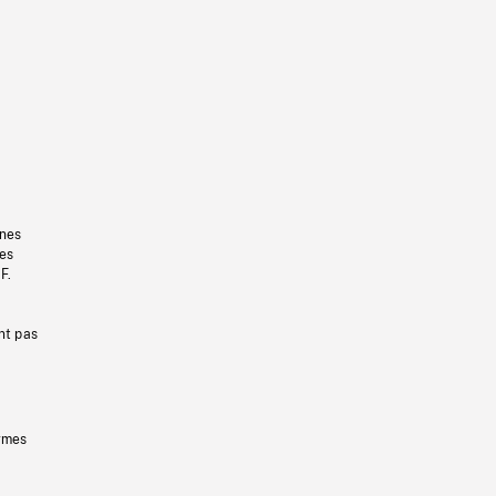
gnes
les
F.
nt pas
ermes