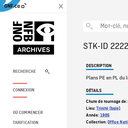
ONF.ca
STK-ID 222
DESCRIPTION
RECHERCHE
Plans PE en PL du l
CONNEXION
DÉTAILS
Chute de tournage de
Lieu:
Trinité (baie)
OÙ COMMENCER
Année:
1985
Collection:
Office Nat
TARIFICATION