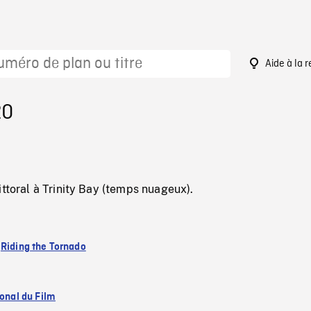
Aide à la 
20
ittoral à Trinity Bay (temps nuageux).
:
Riding the Tornado
ional du Film