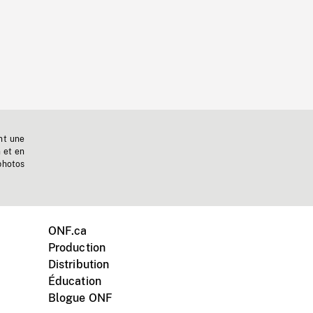
nt une
n et en
photos
ONF.ca
Production
Distribution
Éducation
Blogue ONF