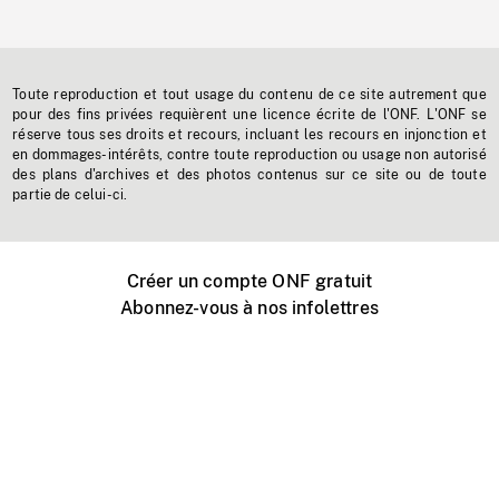
Toute reproduction et tout usage du contenu de ce site autrement que
pour des fins privées requièrent une licence écrite de l'ONF. L'ONF se
réserve tous ses droits et recours, incluant les recours en injonction et
en dommages-intérêts, contre toute reproduction ou usage non autorisé
des plans d'archives et des photos contenus sur ce site ou de toute
partie de celui-ci.
Créer un compte ONF gratuit
Abonnez-vous à nos infolettres
Événements ONF près de chez vous
Créer avec l’ONF
Organiser une projection publique
À propos de ce site
Centre d'aide