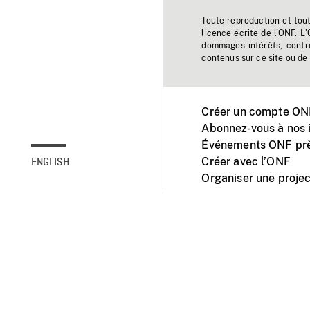
Toute reproduction et tou
licence écrite de l'ONF. L
dommages-intérêts, contr
contenus sur ce site ou de 
Créer un compte ONF
Abonnez-vous à nos i
Événements ONF prè
Créer avec l’ONF
ENGLISH
Organiser une projec
Facebook
Youtube
L'ONF sur mobile et 