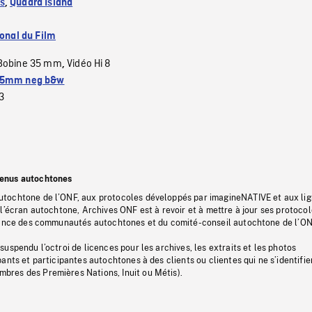
s
,
Quadra Island
ional du Film
Bobine 35 mm
Vidéo Hi 8
,
5mm neg b&w
3
tenus autochtones
tochtone de l’ONF, aux protocoles développés par imagineNATIVE et aux li
l’écran autochtone, Archives ONF est à revoir et à mettre à jour ses protoco
stance des communautés autochtones et du comité-conseil autochtone de l’ON
uspendu l’octroi de licences pour les archives, les extraits et les photos
ants et participantes autochtones à des clients ou clientes qui ne s’identifie
res des Premières Nations, Inuit ou Métis).