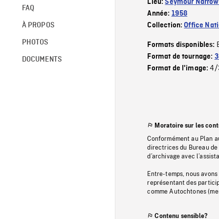
Lieu:
Seymour Narrow
FAQ
Année:
1958
À PROPOS
Collection:
Office Nat
PHOTOS
Formats disponibles:
Format de tournage:
3
DOCUMENTS
4/
Format de l'image:
Moratoire sur les con
Conformément au Plan au
directrices du Bureau de 
d’archivage avec l’assi
Entre-temps, nous avons s
représentant des particip
comme Autochtones (memb
Contenu sensible?