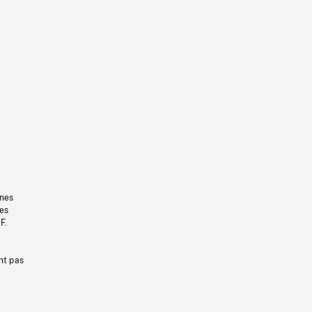
gnes
les
F.
nt pas