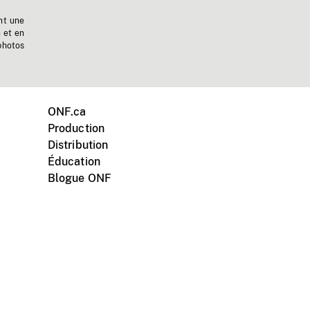
nt une
n et en
photos
ONF.ca
Production
Distribution
Éducation
Blogue ONF