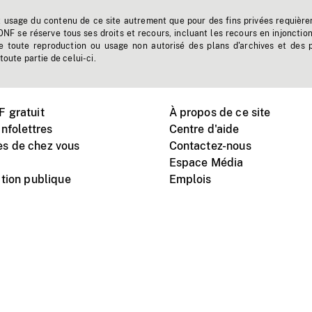
t usage du contenu de ce site autrement que pour des fins privées requière
'ONF se réserve tous ses droits et recours, incluant les recours en injonctio
e toute reproduction ou usage non autorisé des plans d'archives et des 
toute partie de celui-ci.
 gratuit
À propos de ce site
nfolettres
Centre d'aide
s de chez vous
Contactez-nous
Espace Média
tion publique
Emplois
Instagram
Vimeo
X
télé