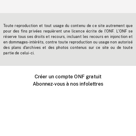
Toute reproduction et tout usage du contenu de ce site autrement que
pour des fins privées requièrent une licence écrite de l'ONF. L'ONF se
réserve tous ses droits et recours, incluant les recours en injonction et
en dommages-intérêts, contre toute reproduction ou usage non autorisé
des plans d'archives et des photos contenus sur ce site ou de toute
partie de celui-ci.
Créer un compte ONF gratuit
Abonnez-vous à nos infolettres
Événements ONF près de chez vous
Créer avec l’ONF
Organiser une projection publique
À propos de ce site
Centre d'aide