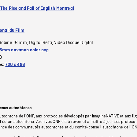
:
The Rise and Fall of English Montreal
ional du Film
Bobine 16 mm
Digital Beta
Video Disque Digital
,
,
6mm eastman color neg
3
es:
720 x 486
tenus autochtones
tochtone de l’ONF, aux protocoles développés par imagineNATIVE et aux li
l’écran autochtone, Archives ONF est à revoir et à mettre à jour ses protoco
stance des communautés autochtones et du comité-conseil autochtone de l’ON