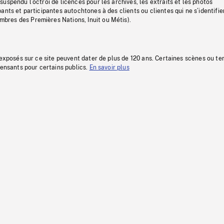
uspendu l’octroi de licences pour les archives, les extraits et les photos
ants et participantes autochtones à des clients ou clientes qui ne s’identifie
res des Premières Nations, Inuit ou Métis).
 exposés sur ce site peuvent dater de plus de 120 ans. Certaines scènes ou t
fensants pour certains publics.
En savoir plus