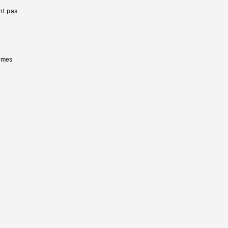
nt pas
ermes