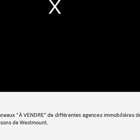
/
Loaded
:
Mute
0%
nneaux "À VENDRE" de différentes agences immobilières d
sons de Westmount.