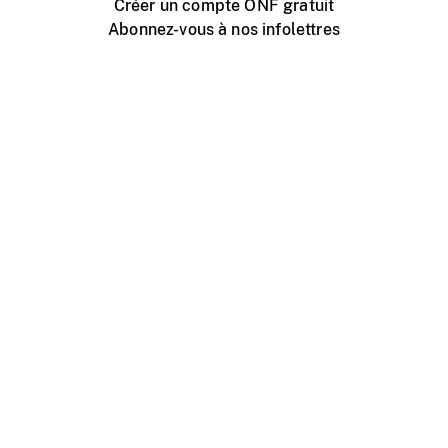
Créer un compte ONF gratuit
Abonnez-vous à nos infolettres
Événements ONF près de chez vous
Créer avec l’ONF
Organiser une projection publique
À propos de ce site
Centre d'aide
Contactez-nous
Espace Média
Emplois
ONF.ca
Production
Distribution
Éducation
Blogue ONF