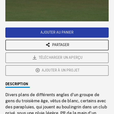
/
Loaded
:
Playback
0%
Rate
AJOUTER AU PANIER
PARTAGER
TÉLÉCHARGER UN APERÇU
AJOUTER À UN PROJET
DESCRIPTION
Divers plans de différents angles d'un groupe de
gens du troisième âge, vêtus de blanc, certains avec
des parapluies, qui jouent au boulingrin dans un club
privé, sous une pluie légère. PR de la main d'un