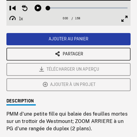
Loaded
:
Restart
Seek
Play
2.53%
from
backward
1x
0:00
Current
1:58
Duration
/
beginning
10
Playback
Full
Time
seconds
Rate
Scree
AJOUTER AU PANIER
PARTAGER
TÉLÉCHARGER UN APERÇU
AJOUTER À UN PROJET
DESCRIPTION
PMM d'une petite fille qui balaie des feuilles mortes
sur un trottoir de Westmount; ZOOM ARRIERE à un
PG d'une rangée de duplex (2 plans).