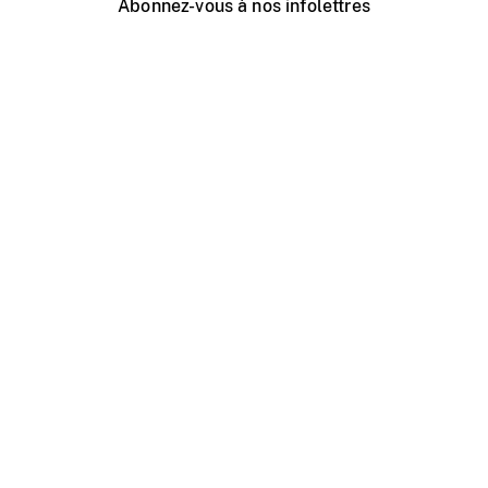
Abonnez-vous à nos infolettres
Événements ONF près de chez vous
Créer avec l’ONF
Organiser une projection publique
À propos de ce site
Centre d'aide
Contactez-nous
Espace Média
Emplois
ONF.ca
Production
Distribution
Éducation
Blogue ONF