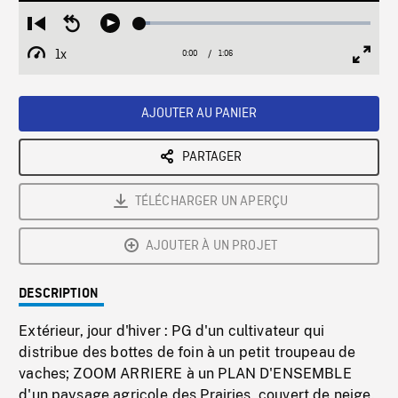
Loaded
:
Restart
Seek
Play
4.55%
from
backward
1x
0:00
Current
1:06
Duration
/
beginning
10
Playback
Full
Time
seconds
Rate
Scree
AJOUTER AU PANIER
PARTAGER
TÉLÉCHARGER UN APERÇU
AJOUTER À UN PROJET
DESCRIPTION
Extérieur, jour d'hiver : PG d'un cultivateur qui
distribue des bottes de foin à un petit troupeau de
vaches; ZOOM ARRIERE à un PLAN D'ENSEMBLE
d'un paysage agricole des Prairies, couvert de neige.