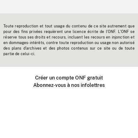
Toute reproduction et tout usage du contenu de ce site autrement que
pour des fins privées requièrent une licence écrite de l'ONF. L'ONF se
réserve tous ses droits et recours, incluant les recours en injonction et
en dommages-intérêts, contre toute reproduction ou usage non autorisé
des plans d'archives et des photos contenus sur ce site ou de toute
partie de celui-ci.
Créer un compte ONF gratuit
Abonnez-vous à nos infolettres
Événements ONF près de chez vous
Créer avec l’ONF
Organiser une projection publique
À propos de ce site
Centre d'aide